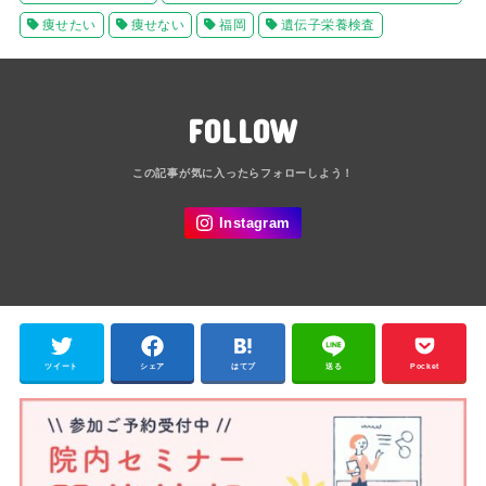
痩せたい
痩せない
福岡
遺伝子栄養検査
FOLLOW
ツイート
シェア
はてブ
送る
Pocket