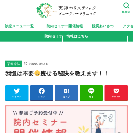
SEARCH
診療メニュー一覧
院内セミナー開催情報
院長あいさつ
アク
院内セミナー情報はこちら
2022.09.16
栄養療法
我慢は不要
痩せる秘訣を教えます！！
ツイート
シェア
はてブ
送る
Pocket