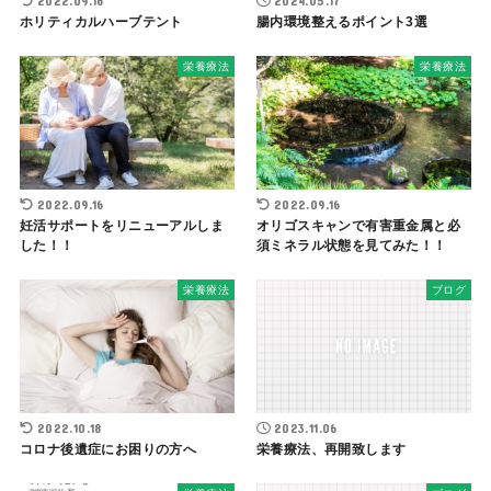
2022.09.16
2024.05.17
ホリティカルハーブテント
腸内環境整えるポイント3選
栄養療法
栄養療法
2022.09.16
2022.09.16
妊活サポートをリニューアルしま
オリゴスキャンで有害重金属と必
した！！
須ミネラル状態を見てみた！！
栄養療法
ブログ
2022.10.18
2023.11.06
コロナ後遺症にお困りの方へ
栄養療法、再開致します