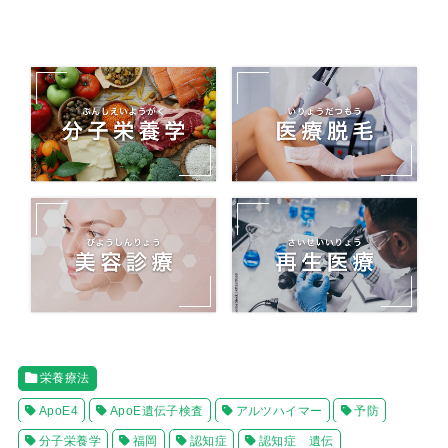
栄養療法
ApoE4
ApoE遺伝子検査
アルツハイマー
予防
分子栄養学
福岡
認知症
認知症 遺伝