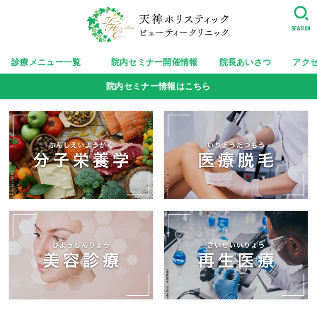
SEARCH
診療メニュー一覧
院内セミナー開催情報
院長あいさつ
アク
院内セミナー情報はこちら