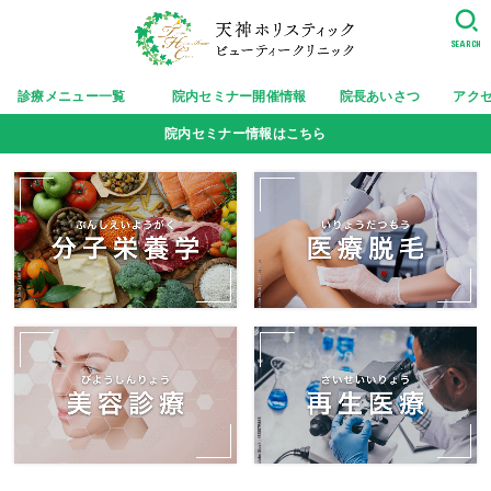
SEARCH
診療メニュー一覧
院内セミナー開催情報
院長あいさつ
アク
院内セミナー情報はこちら