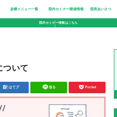
診療メニュー一覧
院内セミナー開催情報
院長あいさつ
美しく清潔な印象に～医療脱毛～
栄養療法［分子栄養学外来］
妊活サポート
忙しい女性の美の追求に～トリニ
ピーリング〜小じわ・くすみにお
若々しい輝きをいつまでも～高濃
点滴bar [ビタミン注射・点滴］
疲れやすい体に栄養を～にんにく
院内セミナー情報はこちら
ティ(triniti)～
悩みの方へ
度ビタミンC点滴～
注射～
について
はてブ
送る
Pocket