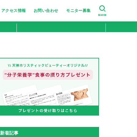
アクセス情報
お問い合わせ
モニター募集
SEARCH
美肌・肌のハリ艶
たるみ・シワ改善
ニキビ跡・小じわ改善
肌の引き締め
ニキビ・シミ・肝斑改善
新着記事