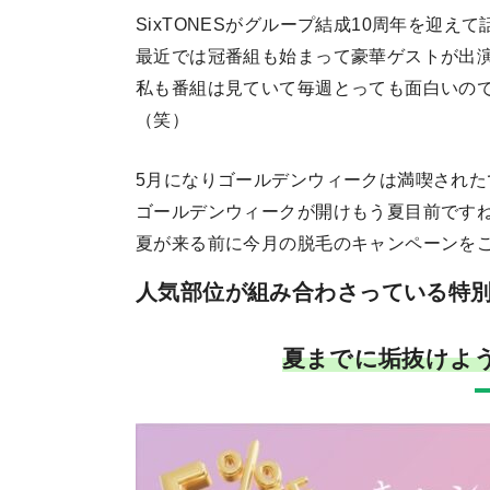
SixTONESがグループ結成10周年を迎え
最近では冠番組も始まって豪華ゲストが出
私も番組は見ていて毎週とっても面白いの
（笑）
5月になりゴールデンウィークは満喫された
ゴールデンウィークが開けもう夏目前です
夏が来る前に今月の脱毛のキャンペーンを
人気部位が組み合わさっている特
夏までに垢抜けよ