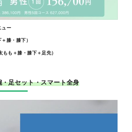
ニュー
下＋膝・膝下）
太もも＋膝・膝下＋足先）
腕・足セット・スマート全身