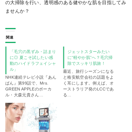
の大掃除を行い、透明感のある健やかな肌を目指してみ
ませんか？
関連
「毛穴の黒ずみ・詰まり
ジェットスターみたい
に◎ 夏こそ試したい感
に“軽やか肌”へ？毛穴掃
動のハイドラフェイシャ
除でスッキリ肌旅！
ル」
最近、旅行シーズンになる
NHK連続テレビ小説『あん
と格安航空会社の話題をよ
ぱん』第99話で、Mrs.
く耳にします。例えば、オ
GREEN APPLEのボーカ
ーストラリア発のLCCであ
ル・大森元貴さん…
る…