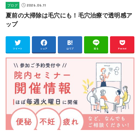
2026.06.11
ブログ
夏前の大掃除は毛穴にも！毛穴治療で透明感ア
ップ
ツイート
シェア
はてブ
送る
Pocket