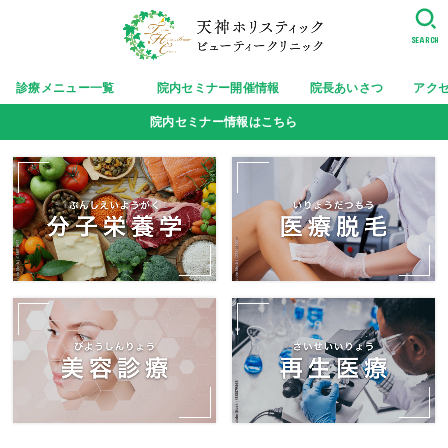
SEARCH
診療メニュー一覧
院内セミナー開催情報
院長あいさつ
アク
院内セミナー情報はこちら