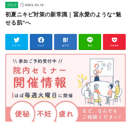
2026.05.12
ブログ
初夏ニキビ対策の新常識｜冨永愛のような“魅
せる肌”へ
ツイート
シェア
はてブ
送る
Pocket