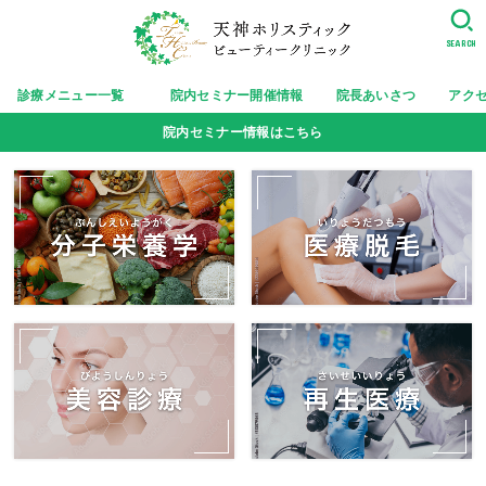
SEARCH
診療メニュー一覧
院内セミナー開催情報
院長あいさつ
アク
院内セミナー情報はこちら