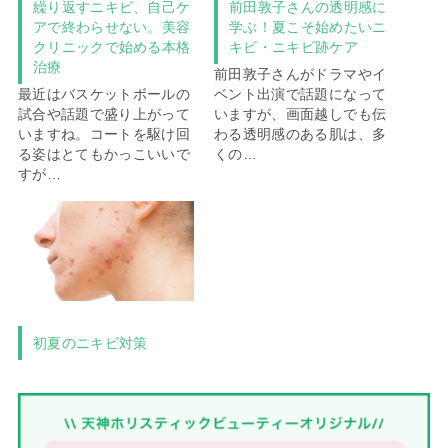
繰り返すニキビ、自己ケ
前田敦子さんの透明感に
アで終わらせない。美容
学ぶ！夏こそ始めたいニ
クリニックで始める本格
キビ・ニキビ跡ケア
治療
前田敦子さんがドラマやイ
最近はバスケットボールの
ベント出演で話題になって
試合や話題で盛り上がって
いますが、画面越しでも伝
いますね。コートを駆け回
わる透明感のある肌は、多
る姿はとてもかっこいいで
くの…
すが…
初夏のニキビ対策