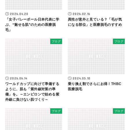
2026.04.20
2026.02.16
「女子バレーボール日本代表に学
異性が意外と見ている？「毛が気
ぶ、“魅せる肌”のための医療脱
になる部位」と医療脱毛のすすめ
毛」
ブログ
ブログ
2026.06.14
2024.05.10
ワールドカップに向けて準備する
乗り換え割でさらにお得！THBC
ように、肌も「紫外線対策の準
医療脱毛
備」を。～エンビロンで始める紫
外線に負けない肌づくり～
ブログ
ブログ