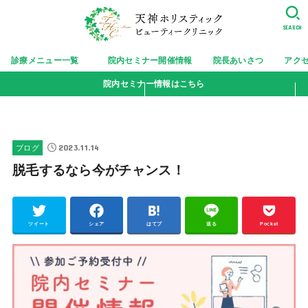
SEARCH
診療メニュー一覧
院内セミナー開催情報
院長あいさつ
アク
院内セミナー情報はこちら
2023.11.14
ブログ
脱毛するなら今がチャンス！
ツイート
シェア
はてブ
送る
Pocket