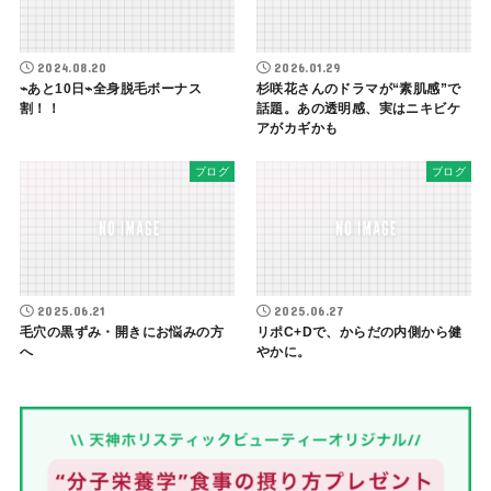
2024.08.20
2026.01.29
⌁あと10日⌁全身脱毛ボーナス
杉咲花さんのドラマが“素肌感”で
割！！
話題。あの透明感、実はニキビケ
アがカギかも
ブログ
ブログ
2025.06.21
2025.06.27
毛穴の黒ずみ・開きにお悩みの方
リポC+Dで、からだの内側から健
へ
やかに。