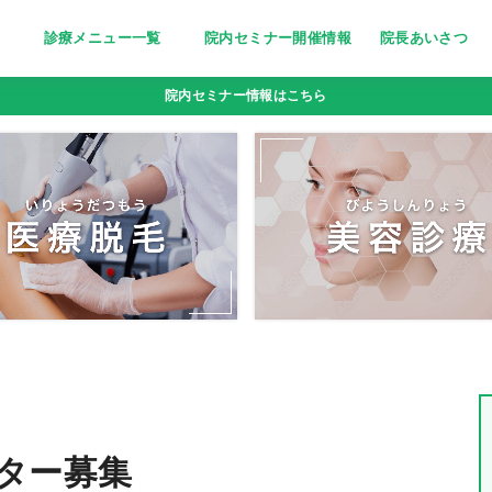
診療メニュー一覧
院内セミナー開催情報
院長あいさつ
美しく清潔な印象に～医療脱毛～
栄養療法［分子栄養学外来］
妊活サポート
忙しい女性の美の追求に～トリニ
ピーリング〜小じわ・くすみにお
若々しい輝きをいつまでも～高濃
点滴bar [ビタミン注射・点滴］
疲れやすい体に栄養を～にんにく
院内セミナー情報はこちら
ティ(triniti)～
悩みの方へ
度ビタミンC点滴～
注射～
ター募集