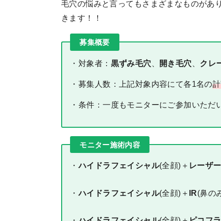
毛穴の悩みと言ってもさまざまなものがあ
きます！！
募集概要
・対象者：
黒ずみ毛穴
、
開き毛穴
、
クレ
・募集人数：上記対象内容にて各1名の
計
・条件：一度もモニターにご参加いただ
モニター施術内容
・
ハイドラフェイシャル
(全顔)＋
レーザ
・
ハイドラフェイシャル
(全顔)＋
IR
(鼻のみ
・
ハイドラフェイシャル
(全顔)＋
ピコフ