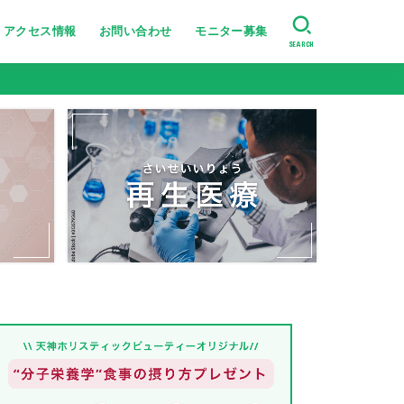
アクセス情報
お問い合わせ
モニター募集
SEARCH
美肌・肌のハリ艶
たるみ・シワ改善
ニキビ跡・小じわ改善
肌の引き締め
ニキビ・シミ・肝斑改善