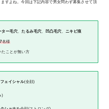
りますよね。今回は下記内容で男女問わず募集させて頂
ーター毛穴
、
たるみ毛穴
、
凹凸毛穴
、
ニキビ痕
7
名様
いたことが無い方
ーフェイシャル
(全顔)
)
ラクショナル
全顔(ストロング)