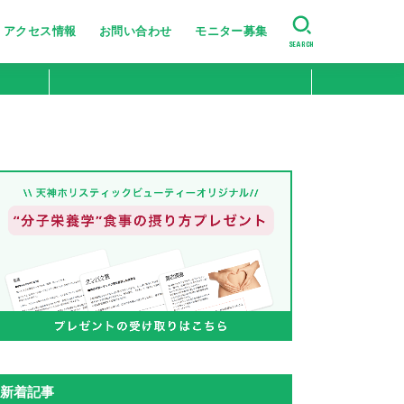
アクセス情報
お問い合わせ
モニター募集
SEARCH
美肌・肌のハリ艶
たるみ・シワ改善
ニキビ跡・小じわ改善
肌の引き締め
ニキビ・シミ・肝斑改善
新着記事