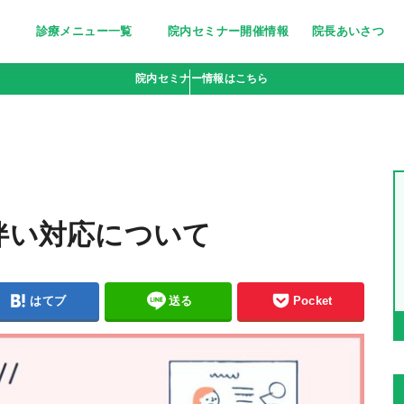
診療メニュー一覧
院内セミナー開催情報
院長あいさつ
美しく清潔な印象に～医療脱毛～
栄養療法［分子栄養学外来］
妊活サポート
忙しい女性の美の追求に～トリニ
ピーリング〜小じわ・くすみにお
若々しい輝きをいつまでも～高濃
点滴bar [ビタミン注射・点滴］
疲れやすい体に栄養を～にんにく
院内セミナー情報はこちら
ティ(triniti)～
悩みの方へ
度ビタミンC点滴～
注射～
伴い対応について
はてブ
送る
Pocket