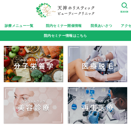
SEARCH
診療メニュー一覧
院内セミナー開催情報
院長あいさつ
アク
院内セミナー情報はこちら