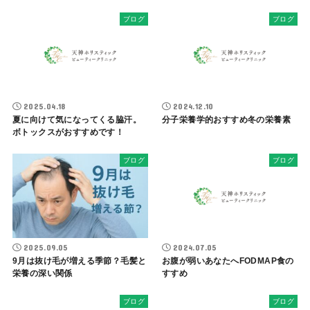
ブログ
ブログ
2025.04.18
2024.12.10
夏に向けて気になってくる脇汗。
分子栄養学的おすすめ冬の栄養素
ボトックスがおすすめです！
ブログ
ブログ
2025.09.05
2024.07.05
9月は抜け毛が増える季節？毛髪と
お腹が弱いあなたへFODMAP食の
栄養の深い関係
すすめ
ブログ
ブログ