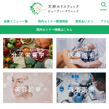
SEARCH
診療メニュー一覧
院内セミナー開催情報
院長あいさつ
アク
院内セミナー情報はこちら