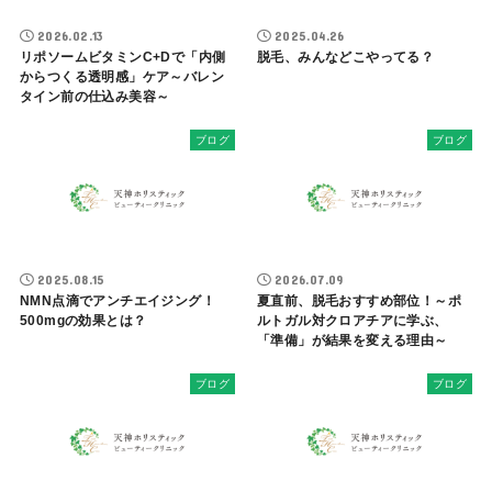
2026.02.13
2025.04.26
リポソームビタミンC+Dで「内側
脱毛、みんなどこやってる？
からつくる透明感」ケア～バレン
タイン前の仕込み美容～
ブログ
ブログ
2025.08.15
2026.07.09
NMN点滴でアンチエイジング！
夏直前、脱毛おすすめ部位！～ポ
500mgの効果とは？
ルトガル対クロアチアに学ぶ、
「準備」が結果を変える理由～
ブログ
ブログ