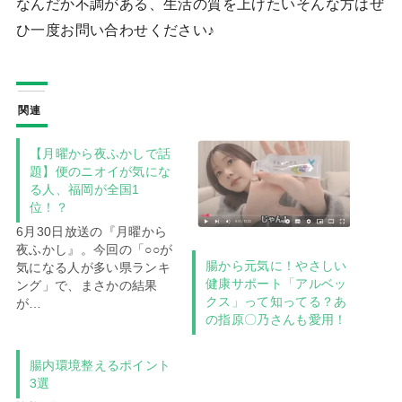
なんだか不調がある、生活の質を上げたいそんな方はぜ
ひ一度お問い合わせください♪
関連
【月曜から夜ふかしで話
題】便のニオイが気にな
る人、福岡が全国1
位！？
6月30日放送の『月曜から
夜ふかし』。今回の「○○が
腸から元気に！やさしい
気になる人が多い県ランキ
健康サポート「アルベッ
ング」で、まさかの結果
クス」って知ってる？あ
が…
の指原〇乃さんも愛用！
腸内環境整えるポイント
3選