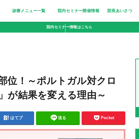
診療メニュー一覧
院内セミナー開催情報
院長あいさつ
美しく清潔な印象に～医療脱毛～
栄養療法［分子栄養学外来］
妊活サポート
忙しい女性の美の追求に～トリニ
ピーリング〜小じわ・くすみにお
若々しい輝きをいつまでも～高濃
点滴bar [ビタミン注射・点滴］
疲れやすい体に栄養を～にんにく
院内セミナー情報はこちら
ティ(triniti)～
悩みの方へ
度ビタミンC点滴～
注射～
部位！～ポルトガル対クロ
」が結果を変える理由～
はてブ
送る
Pocket