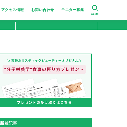
アクセス情報
お問い合わせ
モニター募集
SEARCH
美肌・肌のハリ艶
たるみ・シワ改善
ニキビ跡・小じわ改善
肌の引き締め
ニキビ・シミ・肝斑改善
新着記事