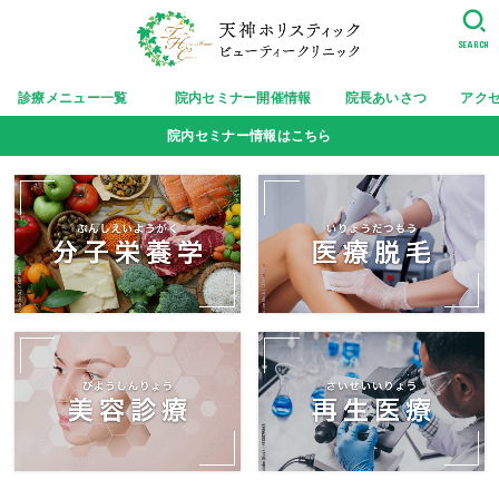
SEARCH
診療メニュー一覧
院内セミナー開催情報
院長あいさつ
アク
院内セミナー情報はこちら