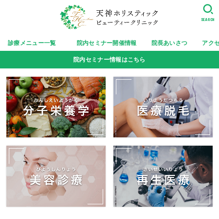
SEARCH
診療メニュー一覧
院内セミナー開催情報
院長あいさつ
アク
院内セミナー情報はこちら