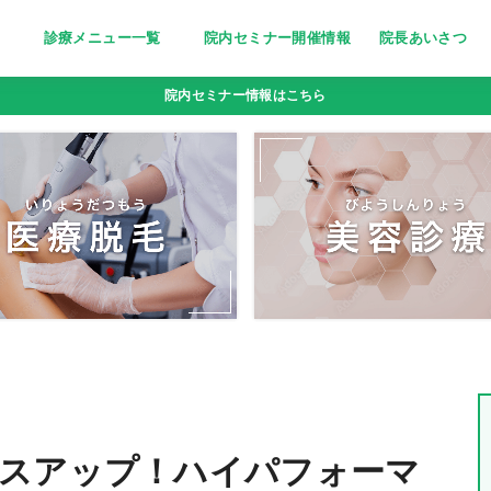
診療メニュー一覧
院内セミナー開催情報
院長あいさつ
美しく清潔な印象に～医療脱毛～
栄養療法［分子栄養学外来］
妊活サポート
忙しい女性の美の追求に～トリニ
ピーリング〜小じわ・くすみにお
若々しい輝きをいつまでも～高濃
点滴bar [ビタミン注射・点滴］
疲れやすい体に栄養を～にんにく
院内セミナー情報はこちら
ティ(triniti)～
悩みの方へ
度ビタミンC点滴～
注射～
スアップ！ハイパフォーマ