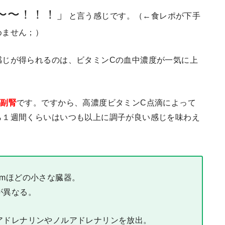
〜〜！！！」
と言う感じです。（←食レポが下手
めません；）
感じが得られるのは、ビタミンCの血中濃度が一気に上
は
副腎
です。ですから、高濃度ビタミンC点滴によって
ら１週間くらいはいつも以上に調子が良い感じを味わえ
mほどの小さな臓器。
が異なる。
アドレナリンやノルアドレナリンを放出。