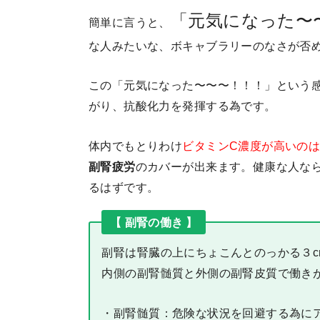
「元気になった〜
簡単に言うと、
な人みたいな、ボキャブラリーのなさが否
この「元気になった〜〜〜！！！」という
がり、抗酸化力を発揮する為です。
体内でもとりわけ
ビタミンC濃度が高いの
副腎疲労
のカバーが出来ます。健康な人な
るはずです。
【 副腎の働き 】
副腎は腎臓の上にちょこんとのっかる３c
内側の副腎髄質と外側の副腎皮質で働き
・副腎髄質：危険な状況を回避する為に