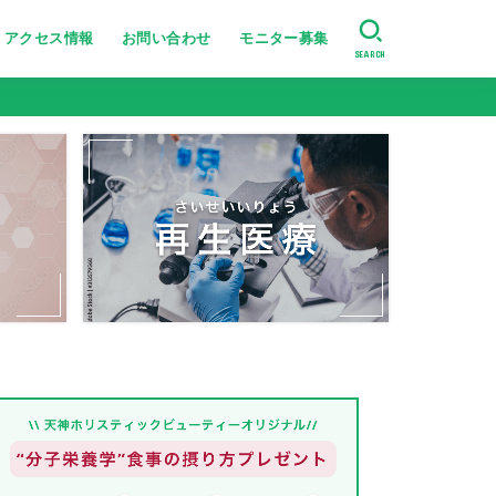
アクセス情報
お問い合わせ
モニター募集
SEARCH
美肌・肌のハリ艶
たるみ・シワ改善
ニキビ跡・小じわ改善
肌の引き締め
ニキビ・シミ・肝斑改善