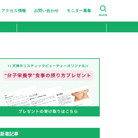
アクセス情報
お問い合わせ
モニター募集
SEARCH
美肌・肌のハリ艶
たるみ・シワ改善
ニキビ跡・小じわ改善
肌の引き締め
ニキビ・シミ・肝斑改善
新着記事