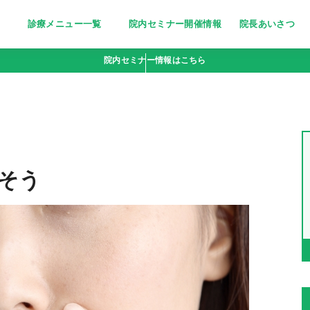
診療メニュー一覧
院内セミナー開催情報
院長あいさつ
美しく清潔な印象に～医療脱毛～
栄養療法［分子栄養学外来］
妊活サポート
忙しい女性の美の追求に～トリニ
ピーリング〜小じわ・くすみにお
若々しい輝きをいつまでも～高濃
点滴bar [ビタミン注射・点滴］
疲れやすい体に栄養を～にんにく
院内セミナー情報はこちら
ティ(triniti)～
悩みの方へ
度ビタミンC点滴～
注射～
そう