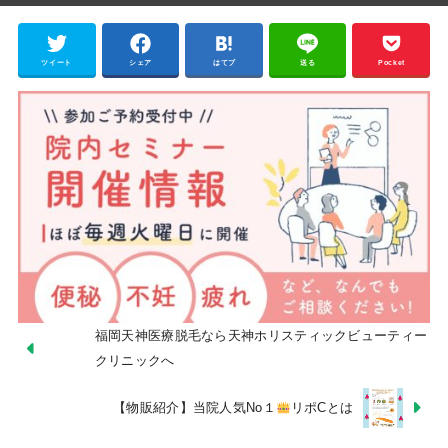
ツイート
シェア
はてブ
送る
Pocket
福岡天神医療脱毛なら天神ホリスティックビューティー
クリニックへ
【物販紹介】当院人気No１
リポCとは