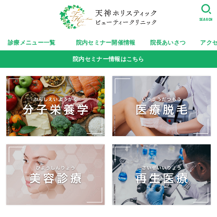
SEARCH
診療メニュー一覧
院内セミナー開催情報
院長あいさつ
アク
院内セミナー情報はこちら