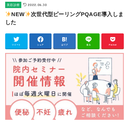
2022.06.30
美容診療
NEW
次世代型ピーリングPQAGE導入しま
した
ツイート
シェア
はてブ
送る
Pocket