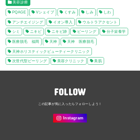
美容診療
PQAGE
Vシェイプ
くすみ
しみ
しわ
アンチエイジング
イオン導入
ウルトラアクセント
シミ
ニキビ
ニキビ跡
ピーリング
分子栄養学
医療脱毛 福岡
天神
天神 医療脱毛
天神ホリスティックビューティークリニック
次世代型ピーリング
美容クリニック
美肌
FOLLOW