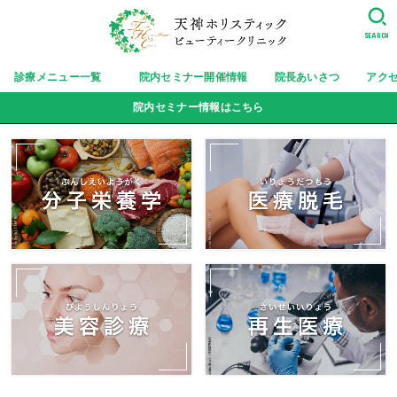
SEARCH
診療メニュー一覧
院内セミナー開催情報
院長あいさつ
アク
院内セミナー情報はこちら