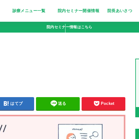
診療メニュー一覧
院内セミナー開催情報
院長あいさつ
美しく清潔な印象に～医療脱毛～
栄養療法［分子栄養学外来］
妊活サポート
忙しい女性の美の追求に～トリニ
ピーリング〜小じわ・くすみにお
若々しい輝きをいつまでも～高濃
点滴bar [ビタミン注射・点滴］
疲れやすい体に栄養を～にんにく
院内セミナー情報はこちら
ティ(triniti)～
悩みの方へ
度ビタミンC点滴～
注射～
はてブ
送る
Pocket