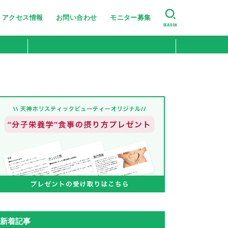
アクセス情報
お問い合わせ
モニター募集
SEARCH
美肌・肌のハリ艶
たるみ・シワ改善
ニキビ跡・小じわ改善
肌の引き締め
ニキビ・シミ・肝斑改善
新着記事