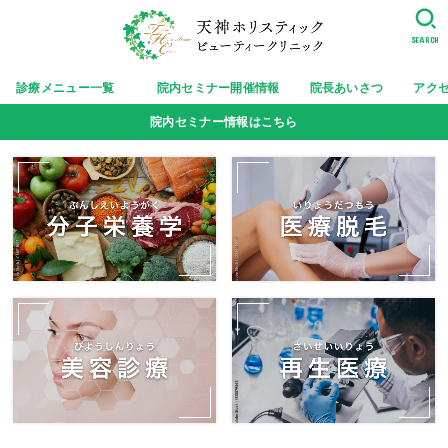
SEARCH
診療メニュー一覧
院内セミナー開催情報
院長あいさつ
アク
院内セミナー情報はこちら