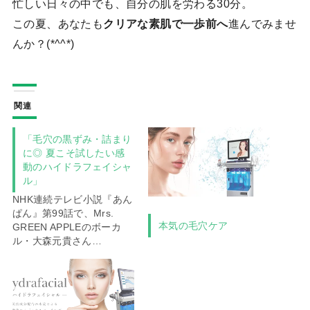
忙しい日々の中でも、自分の肌を労わる30分。
この夏、あなたも
クリアな素肌で一歩前へ
進んでみませ
んか？(*^^*)
関連
「毛穴の黒ずみ・詰まり
に◎ 夏こそ試したい感
動のハイドラフェイシャ
ル」
NHK連続テレビ小説『あん
ぱん』第99話で、Mrs.
本気の毛穴ケア
GREEN APPLEのボーカ
ル・大森元貴さん…