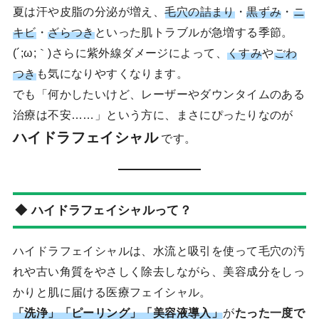
夏は汗や皮脂の分泌が増え、
毛穴の詰まり
・
黒ずみ
・
ニ
キビ
・
ざらつき
といった肌トラブルが急増する季節。
(´;ω;｀)さらに紫外線ダメージによって、
くすみ
や
ごわ
つき
も気になりやすくなります。
でも「何かしたいけど、レーザーやダウンタイムのある
治療は不安……」という方に、まさにぴったりなのが
ハイドラフェイシャル
です。
◆ ハイドラフェイシャルって？
ハイドラフェイシャルは、水流と吸引を使って毛穴の汚
れや古い角質をやさしく除去しながら、美容成分をしっ
かりと肌に届ける医療フェイシャル。
「洗浄」「ピーリング」「美容液導入」
が
たった一度で