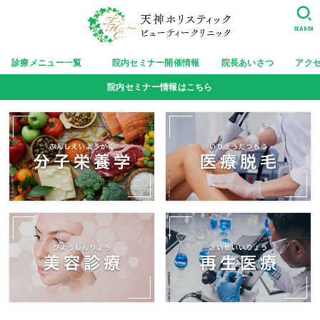
SEARCH
診療メニュー一覧
院内セミナー開催情報
院長あいさつ
アク
院内セミナー情報はこちら