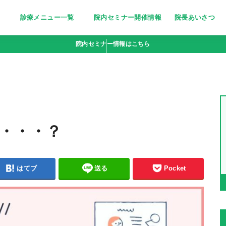
診療メニュー一覧
院内セミナー開催情報
院長あいさつ
美しく清潔な印象に～医療脱毛～
栄養療法［分子栄養学外来］
妊活サポート
忙しい女性の美の追求に～トリニ
ピーリング〜小じわ・くすみにお
若々しい輝きをいつまでも～高濃
点滴bar [ビタミン注射・点滴］
疲れやすい体に栄養を～にんにく
院内セミナー情報はこちら
ティ(triniti)～
悩みの方へ
度ビタミンC点滴～
注射～
・・・？
はてブ
送る
Pocket