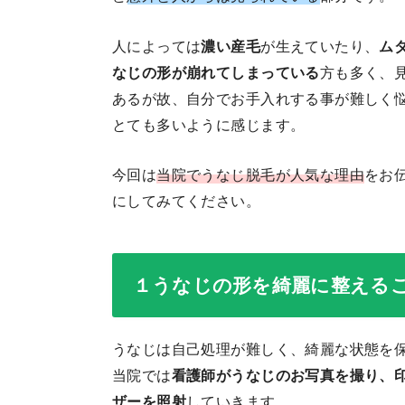
人によっては
濃い産毛
が生えていたり、
ム
なじの形が崩れてしまっている
方も多く、
あるが故、自分でお手入れする事が難しく
とても多いように感じます。
今回は
当院でうなじ脱毛が人気な理由
をお
にしてみてください。
１うなじの形を綺麗に整える
うなじは自己処理が難しく、綺麗な状態を
当院では
看護師がうなじのお写真を撮り、
ザーを照射
していきます。