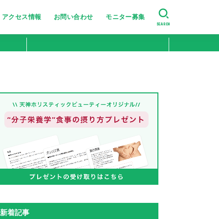
アクセス情報
お問い合わせ
モニター募集
SEARCH
美肌・肌のハリ艶
たるみ・シワ改善
ニキビ跡・小じわ改善
肌の引き締め
ニキビ・シミ・肝斑改善
新着記事