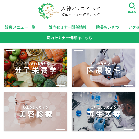
SEARCH
診療メニュー一覧
院内セミナー開催情報
院長あいさつ
アク
院内セミナー情報はこちら