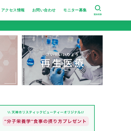
アクセス情報
お問い合わせ
モニター募集
SEARCH
美肌・肌のハリ艶
たるみ・シワ改善
ニキビ跡・小じわ改善
肌の引き締め
ニキビ・シミ・肝斑改善