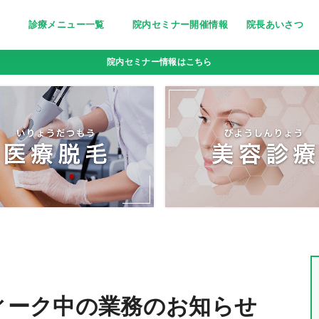
診療メニュー一覧
院内セミナー開催情報
院長あいさつ
美しく清潔な印象に～医療脱毛～
栄養療法［分子栄養学外来］
妊活サポート
忙しい女性の美の追求に～トリニ
ピーリング〜小じわ・くすみにお
若々しい輝きをいつまでも～高濃
点滴bar [ビタミン注射・点滴］
疲れやすい体に栄養を～にんにく
院内セミナー情報はこちら
ティ(triniti)～
悩みの方へ
度ビタミンC点滴～
注射～
ウィーク中の業務のお知らせ