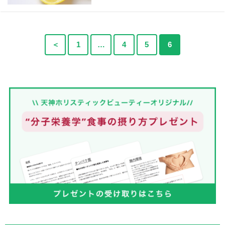
＜
1
…
4
5
6