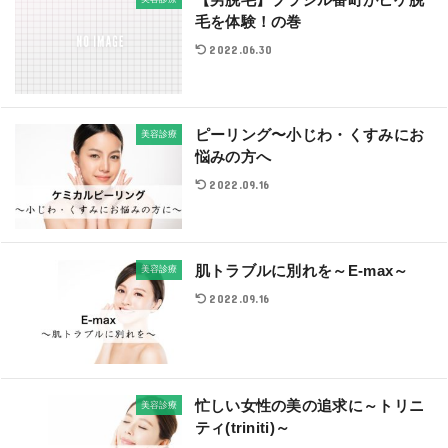
【男脱毛】ブラジル番町がヒゲ脱
毛を体験！の巻
2022.06.30
ピーリング〜小じわ・くすみにお
美容診療
悩みの方へ
2022.09.16
肌トラブルに別れを～E-max～
美容診療
2022.09.16
忙しい女性の美の追求に～トリニ
美容診療
ティ(triniti)～