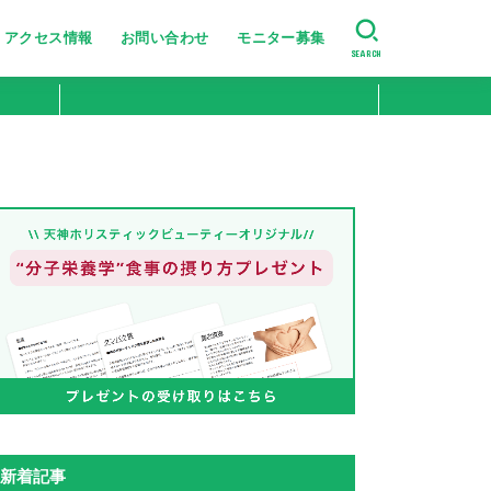
アクセス情報
お問い合わせ
モニター募集
SEARCH
美肌・肌のハリ艶
たるみ・シワ改善
ニキビ跡・小じわ改善
肌の引き締め
ニキビ・シミ・肝斑改善
新着記事