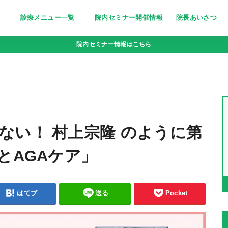
診療メニュー一覧
院内セミナー開催情報
院長あいさつ
美しく清潔な印象に～医療脱毛～
栄養療法［分子栄養学外来］
妊活サポート
忙しい女性の美の追求に～トリニ
ピーリング〜小じわ・くすみにお
若々しい輝きをいつまでも～高濃
点滴bar [ビタミン注射・点滴］
疲れやすい体に栄養を～にんにく
院内セミナー情報はこちら
ティ(triniti)～
悩みの方へ
度ビタミンC点滴～
注射～
ない！ 村上宗隆 のように第
とAGAケア」
はてブ
送る
Pocket